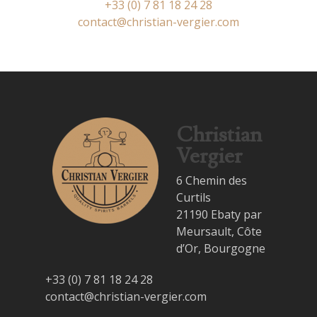
+33 (0) 7 81 18 24 28
contact@christian-vergier.com
Accueil
À propos
Notre Service
Ses réussites
Christian
Vergier
Création d’une barriq
Notre Gamme
6 Chemin des
Actualités
Curtils
Nous contacter
21190 Ebaty par
Meursault, Côte
Fr
d’Or, Bourgogne
Fr
+33 (0) 7 81 18 24 28
contact@christian-vergier.com
En